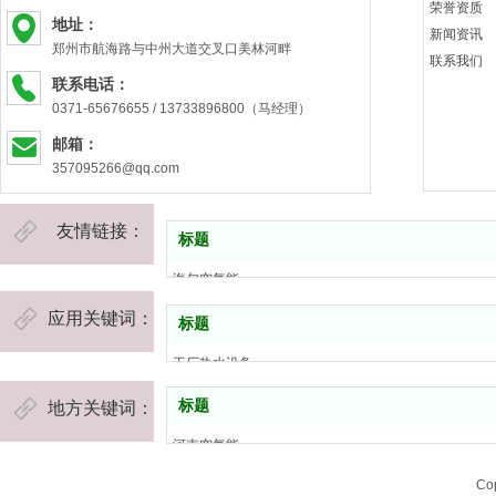
荣誉资质
地址：
新闻资讯
郑州市航海路与中州大道交叉口美林河畔
联系我们
联系电话：
0371-65676655 / 13733896800（马经理）
邮箱：
357095266@qq.com
友情链接：
标题
海尔空气能
四季沐歌空气能
应用关键词：
标题
中科能空气能
河南康之源热水工程
工厂热水设备
康之源空气能维修
学校宿舍热水工程
标题
地方关键词：
河南物联网空气能品牌
浴池热水工程
康之源空气能
宾馆热水工程
河南空气能
河南空气能维修
工地热水设备
济源空气能
Co
河南空气能安装