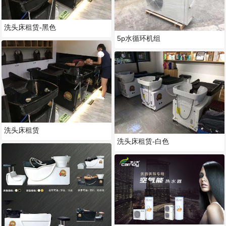
洗头床租赁-黑色
5p水循环机组
洗头床租赁
洗头床租赁-白色