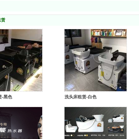
租赁
赁-黑色
洗头床租赁-白色