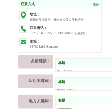
联系方式
更多
地址：
郑州市航海路与中州大道交叉口美林河畔
联系电话：
0371-65676655 / 13733896800（马经理）
邮箱：
357095266@qq.com
友情链接：
标题
海尔空气能
四季沐歌空气能
应用关键词：
标题
中科能空气能
河南康之源热水工程
工厂热水设备
康之源空气能维修
学校宿舍热水工程
标题
地方关键词：
河南物联网空气能品牌
浴池热水工程
康之源空气能
宾馆热水工程
河南空气能